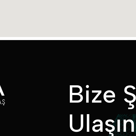
B
i
z
e
U
l
a
ş
ı
n