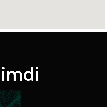
Ş
i
m
d
i