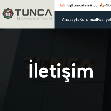
info@tuncateknik.com
+90
Anasayfa
Kurumsal
Faaliye
İ
l
e
t
i
ş
i
m