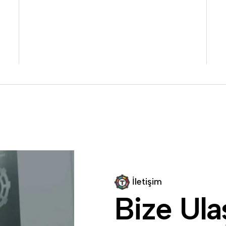
İ
l
e
t
i
ş
i
m
B
i
z
e
U
l
a