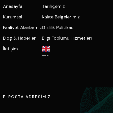
Anasayfa
Tarihçemiz
Kurumsal
Kalite Belgelerimiz
Faaliyet Alanlarmız
Gizlilik Politikası
Blog & Haberler
Bilgi Toplumu Hizmetleri
İletişim
---
B
i
z
e
Ş
i
m
d
i
U
l
a
ş
ı
n
E-POSTA ADRESIMIZ
info@tuncateknik.com