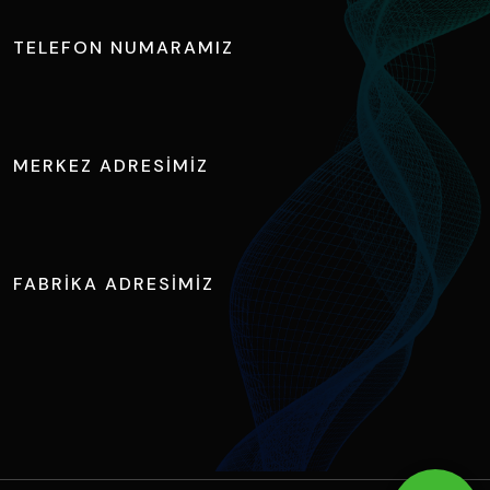
TELEFON NUMARAMIZ
+90 224 411 1730
MERKEZ ADRESIMIZ
Ihlamur Caddesi, NOSAB No:2 Nilüfer / BURSA
FABRIKA ADRESIMIZ
Hasanağa OSB. 5.Cd. No:15 Nilüfer / BURSA