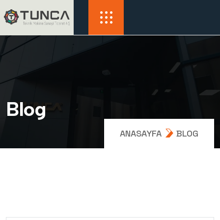
B
l
o
g
ANASAYFA
BLOG