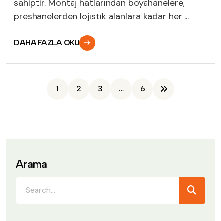
sahiptir. Montaj hatlarından boyahanelere,
preshanelerden lojistik alanlara kadar her ...
DAHA FAZLA OKU
1
2
3
…
6
Arama