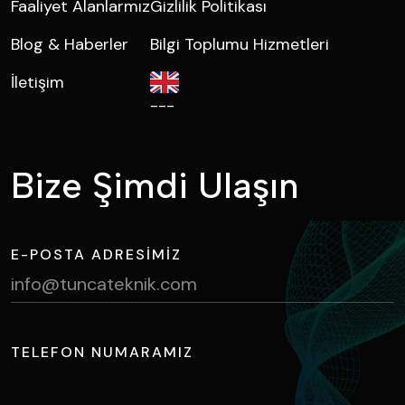
Faaliyet Alanlarmız
Gizlilik Politikası
Blog & Haberler
Bilgi Toplumu Hizmetleri
İletişim
---
B
i
z
e
Ş
i
m
d
i
U
l
a
ş
ı
n
E-POSTA ADRESIMIZ
info@tuncateknik.com
TELEFON NUMARAMIZ
+90 224 411 1730