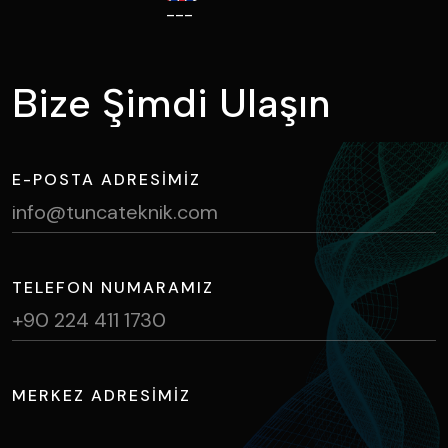
---
B
i
z
e
Ş
i
m
d
i
U
l
a
ş
ı
n
E-POSTA ADRESIMIZ
info@tuncateknik.com
TELEFON NUMARAMIZ
+90 224 411 1730
MERKEZ ADRESIMIZ
Ihlamur Caddesi, NOSAB No:2 Nilüfer / BURSA