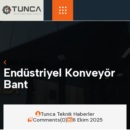
Back to Home
E
n
d
ü
s
t
r
i
y
e
l
K
o
n
v
e
y
ö
r
B
a
n
t
Tunca Teknik Haberler
Comments(0)
6 Ekim 2025