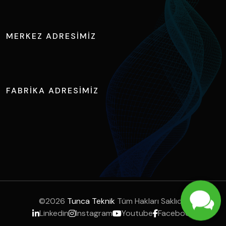
MERKEZ ADRESIMIZ
Ihlamur Caddesi, NOSAB No:2 Nilüfer / BURSA
FABRIKA ADRESIMIZ
Hasanağa OSB. 5.Cd. No:15 Nilüfer / BURSA
©
2026
Tunca Teknik
Tüm Hakları Saklıdır.
Linkedin
Instagram
Youtube
Facebook