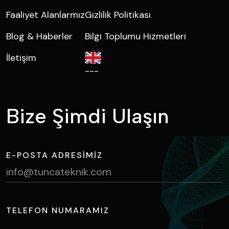
Faaliyet Alanlarmız
Gizlilik Politikası
Blog & Haberler
Bilgi Toplumu Hizmetleri
İletişim
---
B
i
z
e
Ş
i
m
d
i
U
l
a
ş
ı
n
E-POSTA ADRESIMIZ
info@tuncateknik.com
TELEFON NUMARAMIZ
+90 224 411 1730