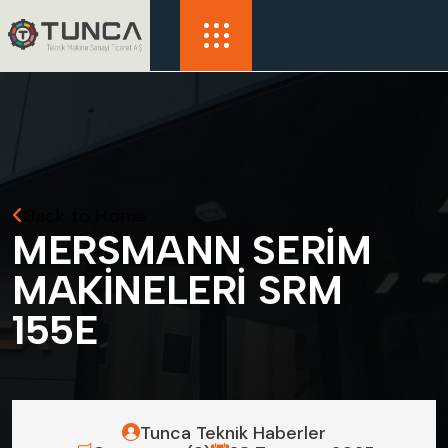
Back to Home
M
E
R
S
M
A
N
N
S
E
R
İ
M
M
A
K
İ
N
E
L
E
R
İ
S
R
M
1
5
5
E
Tunca Teknik Haberler