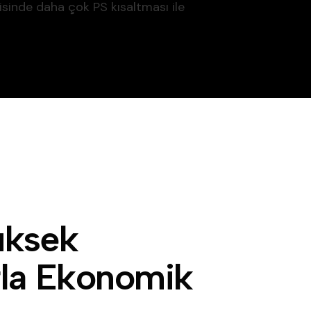
isinde daha çok PS kısaltması ile
ü
k
s
e
k
r
l
a
E
k
o
n
o
m
i
k