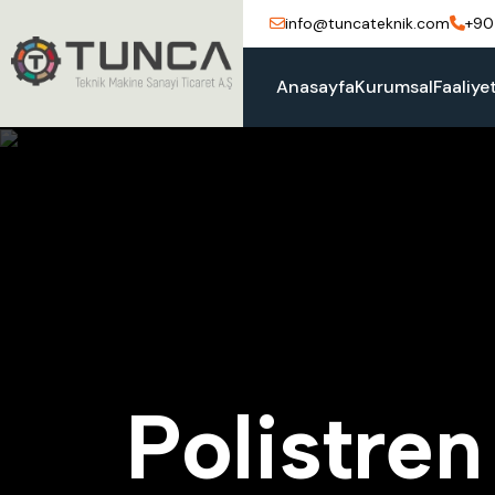
info@tuncateknik.com
+90
Anasayfa
Kurumsal
Faaliye
P
o
l
i
s
t
r
e
n