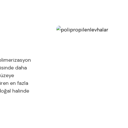
olimerizasyon
trisinde daha
 yüzeye
tiren en fazla
 doğal halinde