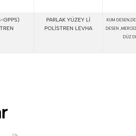
S-GPPS)
PARLAK YÜZEY Lİ
KUM DESEN,DE
STREN
POLİSTREN LEVHA
DESEN ,MERCE
DÜZ D
a
r