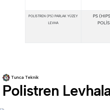
PS (HIP
POLİSTREN (PS) PARLAK YÜZEY
POLİ
LEVHA
T
u
n
c
a
T
e
k
n
i
k
P
o
l
i
s
t
r
e
n
L
e
v
h
a
l