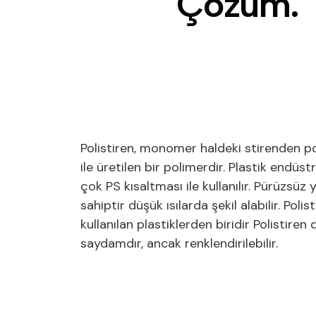
Ç
ö
z
ü
m
.
Polistiren, monomer haldeki stirenden p
ile üretilen bir polimerdir. Plastik endüs
çok PS kısaltması ile kullanılır. Pürüzsüz
sahiptir düşük ısılarda şekil alabilir. Polis
kullanılan plastiklerden biridir Polistiren
saydamdır, ancak renklendirilebilir.