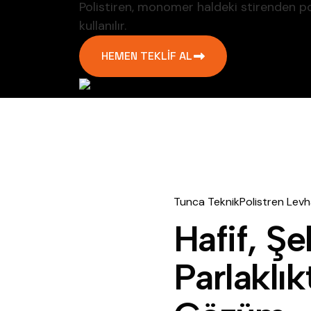
Polistiren, monomer haldeki stirenden pol
kullanılır.
HEMEN TEKLIF AL
Tunca Teknik
P
o
l
i
s
t
r
e
n
L
e
v
h
H
a
f
i
f
,
Ş
e
P
a
r
l
a
k
l
ı
k