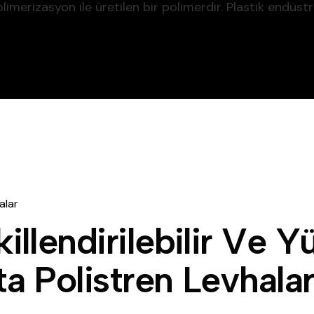
imerizasyon ile üretilen bir polimerdir. Plastik endüstr
a
l
a
r
k
i
l
l
e
n
d
i
r
i
l
e
b
i
l
i
r
V
e
Y
t
a
P
o
l
i
s
t
r
e
n
L
e
v
h
a
l
a