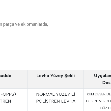
tüm parça ve ekipmanlarda,
adde
Levha Yüzey Şekli
Uygulan
Des
S-GPPS)
NORMAL YÜZEY Lİ
KUM DESEN,DE
STREN
POLİSTREN LEVHA
DESEN ,MERCE
DÜZ D