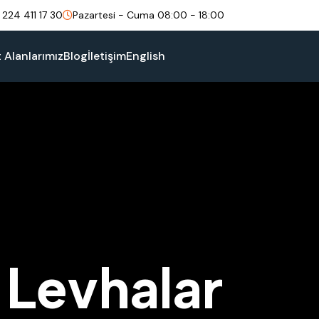
 224 411 17 30
Pazartesi - Cuma 08:00 - 18:00
t Alanlarımız
Blog
İletişim
English
L
e
v
h
a
l
a
r