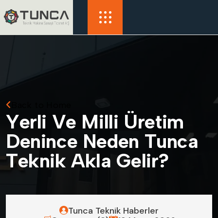
Back to Home
Y
e
r
l
i
V
e
M
i
l
l
i
Ü
r
e
t
i
m
D
e
n
i
n
c
e
N
e
d
e
n
T
u
n
c
a
T
e
k
n
i
k
A
k
l
a
G
e
l
i
r
?
Tunca Teknik Haberler