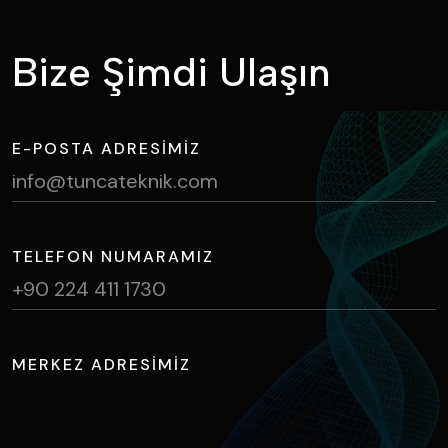
B
i
z
e
Ş
i
m
d
i
U
l
a
ş
ı
n
E-POSTA ADRESIMIZ
info@tuncateknik.com
TELEFON NUMARAMIZ
+90 224 411 1730
MERKEZ ADRESIMIZ
Ihlamur Caddesi, NOSAB No:2 Nilüfer / BURSA