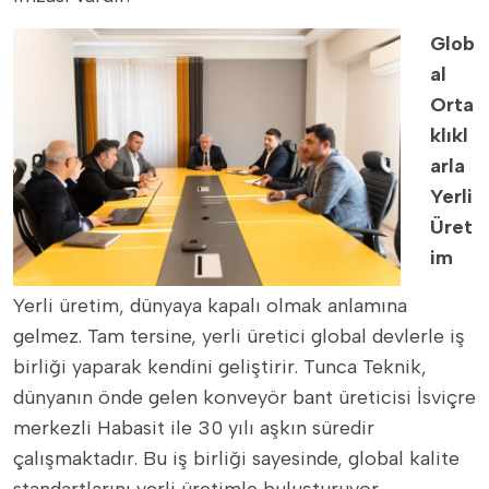
Glob
al
Orta
klıkl
arla
Yerli
Üret
im
Yerli üretim, dünyaya kapalı olmak anlamına
gelmez. Tam tersine, yerli üretici global devlerle iş
birliği yaparak kendini geliştirir. Tunca Teknik,
dünyanın önde gelen konveyör bant üreticisi İsviçre
merkezli Habasit ile 30 yılı aşkın süredir
çalışmaktadır. Bu iş birliği sayesinde, global kalite
standartlarını yerli üretimle buluşturuyor,