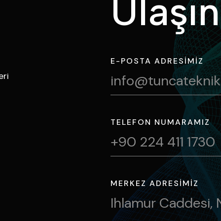
U
l
a
ş
ı
n
E-POSTA ADRESIMIZ
eri
info@tuncatekni
TELEFON NUMARAMIZ
+90 224 411 1730
MERKEZ ADRESIMIZ
Ihlamur Caddesi, 