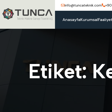
info@tuncateknik.com
+90
Anasayfa
Kurumsal
Faaliye
E
t
i
k
e
t
:
K