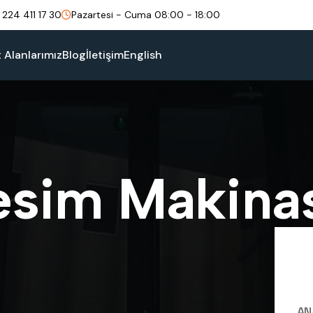
 224 411 17 30
Pazartesi - Cuma 08:00 - 18:00
t Alanlarımız
Blog
İletişim
English
e
s
i
m
M
a
k
i
n
a
AN