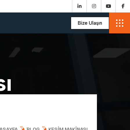
s
ı
ASAYFA
BLOG
KESIM MAKINASI