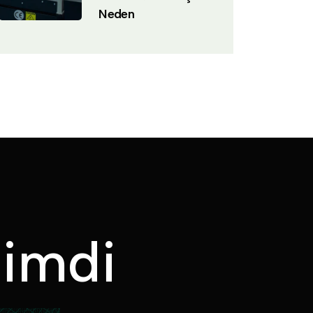
Neden
Ş
i
m
d
i