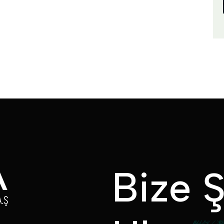
B
i
z
e